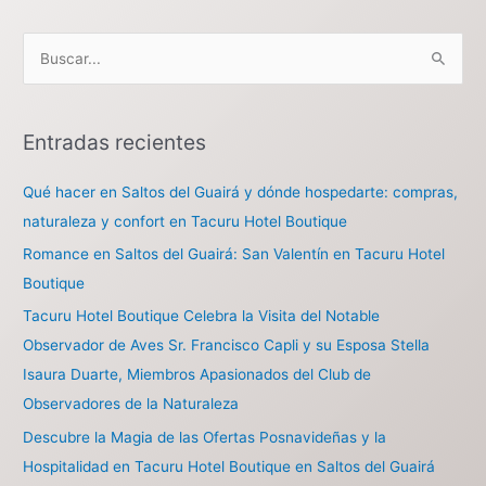
B
u
s
Entradas recientes
c
a
Qué hacer en Saltos del Guairá y dónde hospedarte: compras,
r
naturaleza y confort en Tacuru Hotel Boutique
p
Romance en Saltos del Guairá: San Valentín en Tacuru Hotel
o
Boutique
r
Tacuru Hotel Boutique Celebra la Visita del Notable
:
Observador de Aves Sr. Francisco Capli y su Esposa Stella
Isaura Duarte, Miembros Apasionados del Club de
Observadores de la Naturaleza
Descubre la Magia de las Ofertas Posnavideñas y la
Hospitalidad en Tacuru Hotel Boutique en Saltos del Guairá