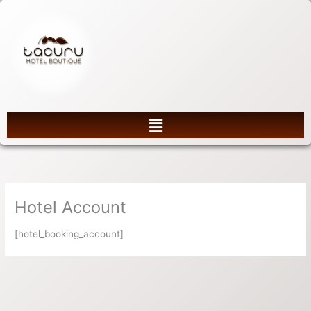
Ir
al
contenido
Menú
Hotel Account
[hotel_booking_account]