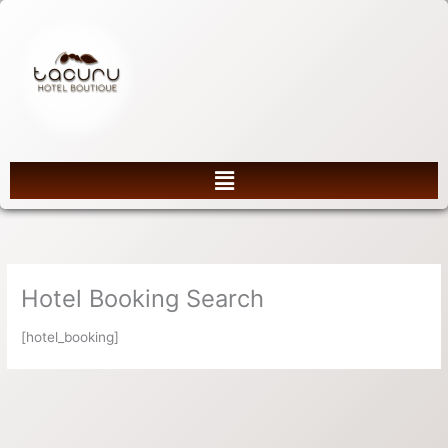
Ir
al
contenido
Menú
Hotel Booking Search
[hotel_booking]