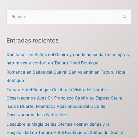
B
u
s
Entradas recientes
c
a
Qué hacer en Saltos del Guairá y dónde hospedarte: compras,
r
naturaleza y confort en Tacuru Hotel Boutique
p
Romance en Saltos del Guairá: San Valentín en Tacuru Hotel
o
Boutique
r
Tacuru Hotel Boutique Celebra la Visita del Notable
:
Observador de Aves Sr. Francisco Capli y su Esposa Stella
Isaura Duarte, Miembros Apasionados del Club de
Observadores de la Naturaleza
Descubre la Magia de las Ofertas Posnavideñas y la
Hospitalidad en Tacuru Hotel Boutique en Saltos del Guairá