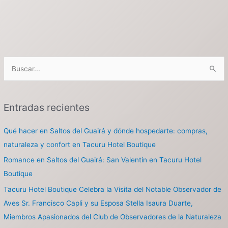
B
u
s
Entradas recientes
c
a
Qué hacer en Saltos del Guairá y dónde hospedarte: compras,
r
naturaleza y confort en Tacuru Hotel Boutique
p
Romance en Saltos del Guairá: San Valentín en Tacuru Hotel
o
Boutique
r
Tacuru Hotel Boutique Celebra la Visita del Notable Observador de
:
Aves Sr. Francisco Capli y su Esposa Stella Isaura Duarte,
Miembros Apasionados del Club de Observadores de la Naturaleza