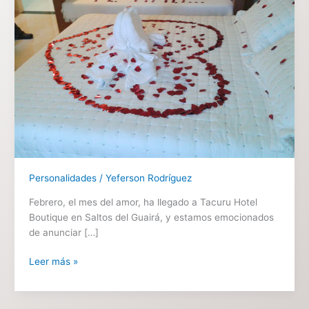
del
Guairá:
San
Valentín
en
Tacuru
Hotel
Boutique
Personalidades
/
Yeferson Rodríguez
Febrero, el mes del amor, ha llegado a Tacuru Hotel
Boutique en Saltos del Guairá, y estamos emocionados
de anunciar […]
Leer más »